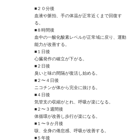
■２０分後
血液や脈拍、手の体温が正常近くまで回復す
る。
■８時間後
血中の一酸化酸素レベルが正常域に戻り、運動
能力が改善する。
■１日後
心臓発作の確立が下がる。
■２日後
臭いと味の間隔が復活し始める。
■２〜４日後
ニコチンが体から完全に抜ける。
■４日後
気管支の収縮がとれ、呼吸が楽になる。
■２〜３週間後
体循環が改善し歩行が楽になる。
■１〜９か月後
咳、全身の倦怠感、呼吸が改善する。
■５年後