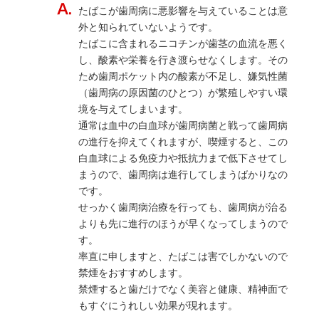
たばこが歯周病に悪影響を与えていることは意
外と知られていないようです。
たばこに含まれるニコチンが歯茎の血流を悪く
し、酸素や栄養を行き渡らせなくします。その
ため歯周ポケット内の酸素が不足し、嫌気性菌
（歯周病の原因菌のひとつ）が繁殖しやすい環
境を与えてしまいます。
通常は血中の白血球が歯周病菌と戦って歯周病
の進行を抑えてくれますが、喫煙すると、この
白血球による免疫力や抵抗力まで低下させてし
まうので、歯周病は進行してしまうばかりなの
です。
せっかく歯周病治療を行っても、歯周病が治る
よりも先に進行のほうが早くなってしまうので
す。
率直に申しますと、たばこは害でしかないので
禁煙をおすすめします。
禁煙すると歯だけでなく美容と健康、精神面で
もすぐにうれしい効果が現れます。