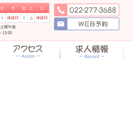
水
木
金
土
日
○
休診日
○
△
休診日
・土曜午後
13:00