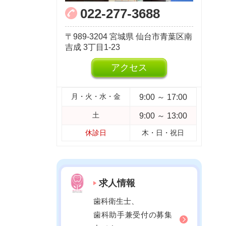
022-277-3688
2023年04月
2023年03月
989-3204
宮城県
仙台市青葉区南
2023年02月
吉成
3丁目1-23
2023年01月
アクセス
2022年12月
2022年11月
9:00 ～ 17:00
月・火・水・金
2022年10月
9:00 ～ 13:00
土
2022年09月
休診日
木・日・祝日
2022年08月
2022年07月
2022年06月
求人情報
2022年05月
歯科衛生士、
2022年04月
歯科助手兼受付の募集
2022年03月