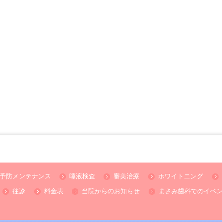
予防メンテナンス
唾液検査
審美治療
ホワイトニング
往診
料金表
当院からのお知らせ
まさみ歯科でのイベ