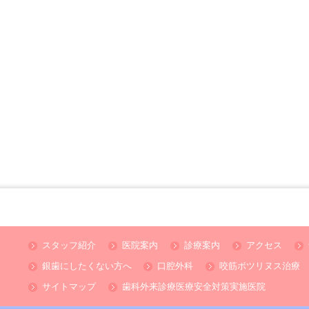
スタッフ紹介
医院案内
診療案内
アクセス
銀歯にしたくない方へ
口腔外科
咬筋ボツリヌス治療
サイトマップ
歯科外来診療医療安全対策実施医院