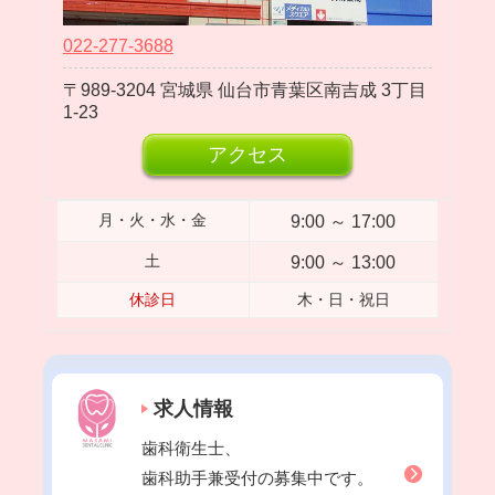
2023年08月
2023年07月
022-277-3688
2023年06月
989-3204
宮城県
仙台市青葉区南吉成
3丁目
2023年05月
1-23
2023年04月
アクセス
2023年03月
2023年02月
9:00 ～ 17:00
月・火・水・金
2023年01月
9:00 ～ 13:00
土
2022年12月
休診日
木・日・祝日
2022年11月
2022年10月
2022年09月
求人情報
2022年08月
歯科衛生士、
2022年07月
歯科助手兼受付の募集中です。
2022年06月