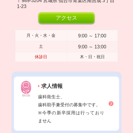
989-3204
宮城県
仙台市青葉区南吉成
3丁目
2023年05月
1-23
2023年04月
アクセス
2023年03月
2023年02月
9:00 ～ 17:00
月・火・水・金
2023年01月
9:00 ～ 13:00
土
2022年12月
休診日
木・日・祝日
2022年11月
2022年10月
2022年09月
求人情報
2022年08月
歯科衛生士、
2022年07月
歯科助手兼受付の募集中です。
2022年06月
※今季の新卒採用は行っており
2022年05月
ません
2022年04月