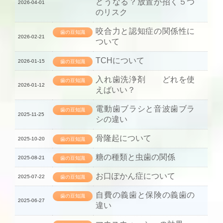
どうなる？放置が招く５つ
2026-04-01
のリスク
咬合力と認知症の関係性に
歯の豆知識
2026-02-21
ついて
TCHについて
2026-01-15
歯の豆知識
入れ歯洗浄剤 どれを使
歯の豆知識
2026-01-12
えばいい？
電動歯ブラシと音波歯ブラ
歯の豆知識
2025-11-25
シの違い
骨隆起について
2025-10-20
歯の豆知識
糖の種類と虫歯の関係
2025-08-21
歯の豆知識
お口ぽかん症について
2025-07-22
歯の豆知識
自費の義歯と保険の義歯の
歯の豆知識
2025-06-27
違い