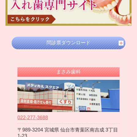
2024年08月
2024年07月
2024年05月
2024年04月
2024年03月
問診票ダウンロード
2024年02月
2024年01月
2023年12月
まさみ歯科
2023年11月
2023年10月
2023年09月
2023年08月
2023年07月
022-277-3688
2023年06月
989-3204
宮城県
仙台市青葉区南吉成
3丁目
2023年05月
1-23