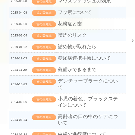
マウスウォッシュの効果
2025-05-28
歯の豆知識
フッ素について
2025-04-08
歯の豆知識
花粉症と歯
2025-02-26
歯の豆知識
喫煙のリスク
2025-02-04
歯の豆知識
詰め物が取れたら
2025-01-22
歯の豆知識
糖尿病連携手帳について
2024-12-03
歯の豆知識
義歯ができるまで
2024-11-29
歯の豆知識
デンチャープラークについ
歯の豆知識
2024-10-23
て
小児の着色、ブラックステ
歯の豆知識
2024-09-25
インについて
高齢者の口の中のケアにつ
歯の豆知識
2024-08-24
いて
虫歯の進行度について
2024-07-24
歯の豆知識