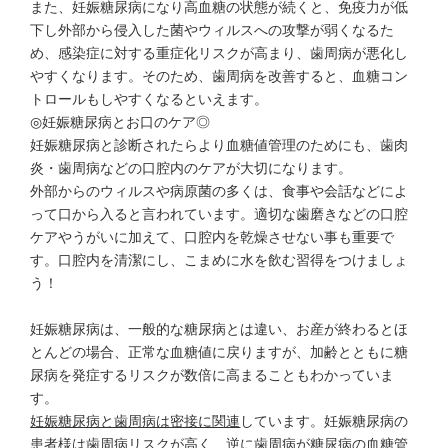
また、妊娠糖尿病になり高血糖の状態が続くと、免疫力が低
下し外部から侵入した菌やウィルスへの攻撃が弱くなるた
め、感染症に対する重症化リスクが高まり、歯周病が悪化し
やすくなります。そのため、歯周病を改善すると、血糖コン
トロールもしやすくなるといえます。
◎妊娠糖尿病とお口のケア◎
妊娠糖尿病と診断されたらより血糖値管理のためにも、歯肉
炎・歯周病などの口腔内のケアが大切になります。
外部からのウィルスや病原菌の多くは、食事や会話などによ
って口から入ると言われています。適切な歯磨きなどの口腔
ケアやうがいに加えて、口腔内を乾燥させない事も重要で
す。口腔内を清潔にし、こまめに水を飲む習得をつけましょ
う！
妊娠糖尿病は、一般的な糖尿病とは違い、お産が終わるとほ
とんどの場合、正常な血糖値に戻りますが、加齢とともに糖
尿病を発症するリスクが数倍に高まることもわかっていま
す。
妊娠糖尿病と歯周病は密接に関連
しています。妊娠糖尿病の
患者様は歯周病リスクが高く、逆に歯周病が糖尿病の血糖管