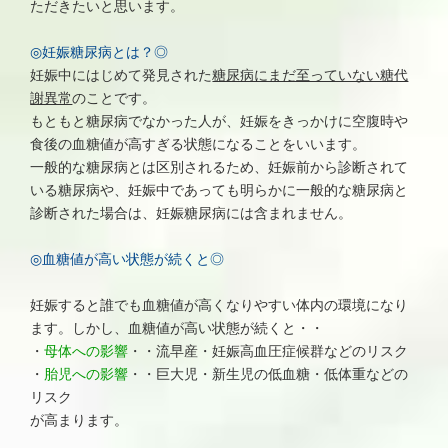
ただきたいと思います。
◎妊娠糖尿病とは？◎
妊娠中にはじめて発見された
糖尿病にまだ至っていない糖代
謝異常
のことです。
もともと糖尿病でなかった人が、妊娠をきっかけに空腹時や
食後の血糖値が高すぎる状態になることをいいます。
一般的な糖尿病とは区別されるため、妊娠前から診断されて
いる糖尿病や、妊娠中であっても明らかに一般的な糖尿病と
診断された場合は、妊娠糖尿病には含まれません。
◎血糖値が高い状態が続くと◎
妊娠すると誰でも血糖値が高くなりやすい体内の環境になり
ます。しかし、血糖値が高い状態が続くと・・
・
母体への影響
・・流早産・妊娠高血圧症候群などのリスク
・
胎児への影響
・・巨大児・新生児の低血糖・低体重などの
リスク
が高まります。