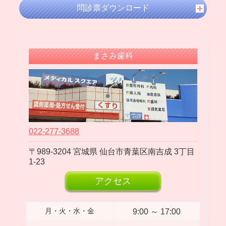
2024年03月
問診票ダウンロード
2024年02月
2024年01月
2023年12月
まさみ歯科
2023年11月
2023年10月
2023年09月
2023年08月
2023年07月
022-277-3688
2023年06月
989-3204
宮城県
仙台市青葉区南吉成
3丁目
2023年05月
1-23
2023年04月
アクセス
2023年03月
2023年02月
9:00 ～ 17:00
月・火・水・金
2023年01月