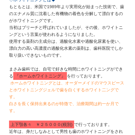
もともとは、米国で1989年より実用化が始まった技術で、歯
のエナメル質に沈着した有機物の着色を分解して漂白するの
がホワイトニングです。
当初はブリーチと呼ばれていましたが、その後、ホワイトニ
ングという言葉が使われるようになりました。
使用する薬剤の主成分は、過酸化水素や過酸化尿素を使い、
漂白力の高い高濃度の過酸化水素の薬剤は、歯科医院でしか
取り扱いできないものです。
まさみ歯科では、自宅で好きな時間にホワイトニングができ
る
『ホームホワイトニング』
を行っております。
ホームホワイトニングとは、オーダーメイドのマウスピース
とホワイトニングジェルで歯を白くするホワイト二ングで
す。
白さを長く保持出来るのが特徴で、治療期間は約一か月で
す。
上下顎各々 ￥２５０００(税別)
で行っております。
近年は、身だしなみとして男性も歯のホワイトニングをされ