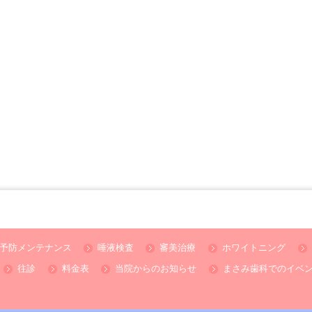
予防メンテナンス
唾液検査
審美治療
ホワイトニング
往診
料金表
当院からのお知らせ
まさみ歯科でのイベ