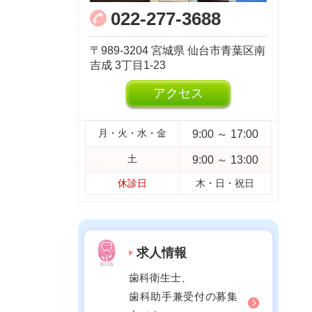
022-277-3688
2023年04月
2023年03月
989-3204
宮城県
仙台市青葉区南
2023年02月
吉成
3丁目1-23
2023年01月
アクセス
2022年12月
2022年11月
9:00 ～ 17:00
月・火・水・金
2022年10月
9:00 ～ 13:00
土
2022年09月
休診日
木・日・祝日
2022年08月
2022年07月
2022年06月
求人情報
2022年05月
歯科衛生士、
2022年04月
歯科助手兼受付の募集
2022年03月