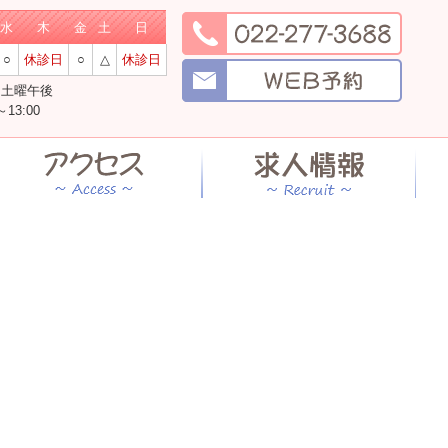
水
木
金
土
日
○
休診日
○
△
休診日
・土曜午後
13:00