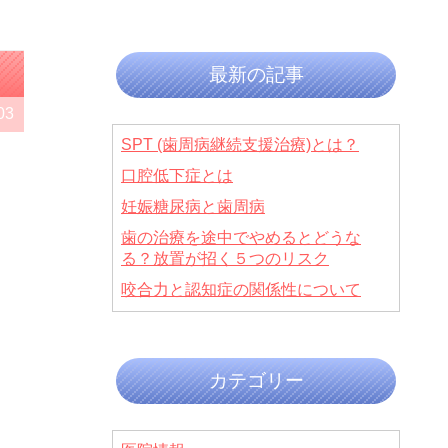
最新の記事
03
SPT (歯周病継続支援治療)とは？
口腔低下症とは
妊娠糖尿病と歯周病
歯の治療を途中でやめるとどうな
る？放置が招く５つのリスク
咬合力と認知症の関係性について
カテゴリー